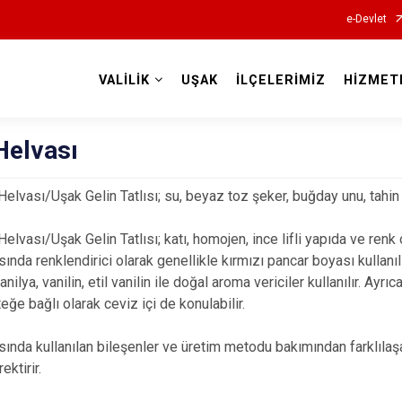
e-Devlet
VALİLİK
UŞAK
İLÇELERİMİZ
HİZMET
Valilikler
Helvası
Helvası/Uşak Gelin Tatlısı; su, beyaz toz şeker, buğday unu, tahin 
elvası/Uşak Gelin Tatlısı; katı, homojen, ince lifli yapıda ve renk 
ında renklendirici olarak genellikle kırmızı pancar boyası kullanıl
anilya, vanilin, etil vanilin ile doğal aroma vericiler kullanılır. A
eğe bağlı olarak ceviz içi de konulabilir.
ında kullanılan bileşenler ve üretim metodu bakımından farklılaşa
ektirir.