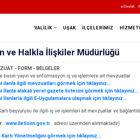
e-Devlet
VALİLİK
UŞAK
İLÇELERİMİZ
HİZMET
Valilikler
ın ve Halkla İlişkiler Müdürlüğü
VZUAT - FORM - BELGELER
ile basın-yayın ve enformasyon iş ve işlemlere ait mevzuatlar
 ilanla ilgili mevzuatları görmek için tıklayınız...
 İlanla alakalı yerel gazete listesini görmek için tıklayınız...
 İlanlarla ilgili E-Uygulamalara ulaşmak için tıklayınız...
artı başvurusu ile ilgili iş ve işlemleri ait mevzuatlar ve bağlantıl
r :
www.iletisim.gov.tr
adresi üzerinden alınmaktadır)
 Kartı Yönetmeliğini görmek için tıklayınız...