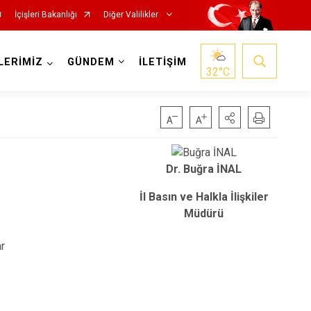
İçişleri Bakanlığı
Diğer Valilikler
LERİMİZ
GÜNDEM
İLETİŞİM
32
°C
Dr. Buğra İNAL
İl Basın ve Halkla İlişkiler
Müdürü
ar