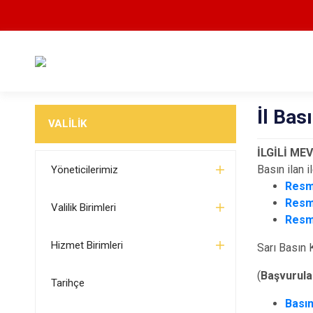
İl Bas
VALİLİK
İLGİLİ ME
Basın ilan 
Yöneticilerimiz
Resmi
Resmi
Valilik Birimleri
Resmi
Hizmet Birimleri
Sarı Basın K
(
Başvurula
Tarihçe
Basın