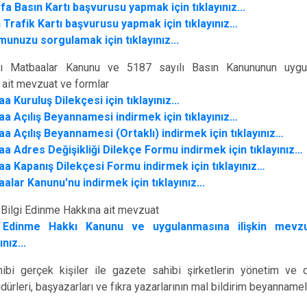
efa Basın Kartı başvurusu yapmak için tıklayınız...
 Trafik Kartı başvurusu yapmak için tıklayınız...
unuzu sorgulamak için tıklayınız...
lı Matbaalar Kanunu ve 5187 sayılı Basın Kanununun uygu
e ait mevzuat ve formlar
a Kuruluş Dilekçesi için tıklayınız...
a Açılış Beyannamesi indirmek için tıklayınız…
a Açılış Beyannamesi (Ortaklı) indirmek için tıklayınız…
a Adres Değişikliği Dilekçe Formu indirmek için tıklayınız…
a Kapanış Dilekçesi Formu indirmek için tıklayınız…
alar Kanunu'nu indirmek için tıklayınız...
 Bilgi Edinme Hakkına ait mevzuat
i Edinme Hakkı Kanunu ve uygulanmasına ilişkin mevzua
ınız...
ibi gerçek kişiler ile gazete sahibi şirketlerin yönetim ve d
ürleri, başyazarları ve fıkra yazarlarının mal bildirim beyannamele