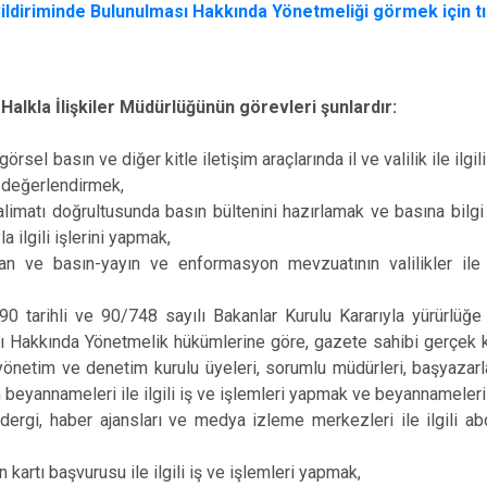
ildiriminde Bulunulması Hakkında Yönetmeliği görmek için tık
 Halkla İlişkiler Müdürlüğünün görevleri şunlardır:
 görsel basın ve diğer kitle iletişim araçlarında il ve valilik ile ilgil
 değerlendirmek,
talimatı doğrultusunda basın bültenini hazırlamak ve basına bilgi
la ilgili işlerini yapmak,
an ve basın-yayın ve enformasyon mevzuatının valilikler ile i
0 tarihli ve 90/748 sayılı Bakanlar Kurulu Kararıyla yürürlüğe
 Hakkında Yönetmelik hükümlerine göre, gazete sahibi gerçek ki
 yönetim ve denetim kurulu üyeleri, sorumlu müdürleri, başyazarla
m beyannameleri ile ilgili iş ve işlemleri yapmak ve beyannamele
dergi, haber ajansları ve medya izleme merkezleri ile ilgili abo
n kartı başvurusu ile ilgili iş ve işlemleri yapmak,