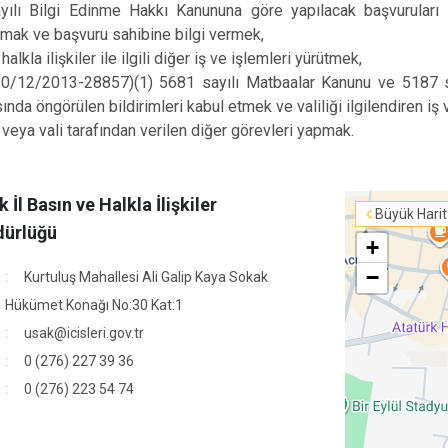
yılı Bilgi Edinme Hakkı Kanununa göre yapılacak başvuruları
mak ve başvuru sahibine bilgi vermek,
halkla ilişkiler ile ilgili diğer iş ve işlemleri yürütmek,
20/12/2013-28857)(1) 5681 sayılı Matbaalar Kanunu ve 5187 s
nda öngörülen bildirimleri kabul etmek ve valiliği ilgilendiren iş
veya vali tarafından verilen diğer görevleri yapmak.
 İl Basın ve Halkla İlişkiler
Büyük Hari
ürlüğü
+
−
Kurtuluş Mahallesi Ali Galip Kaya Sokak
Hükümet Konağı No:30 Kat:1
usak@icisleri.gov.tr
0 (276) 227 39 36
0 (276) 223 54 74