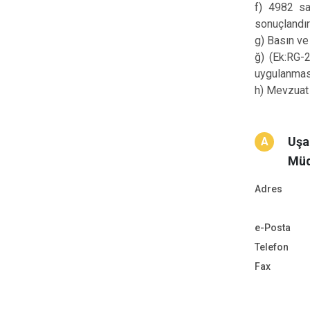
f) 4982 sa
sonuçlandır
g) Basın ve 
ğ) (Ek:RG-
uygulanması
h) Mevzuat 
Uşak
A
Müd
Adres
e-Posta
Telefon
Fax