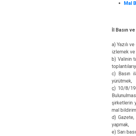
Mal B
İl Basın ve
a) Yazılı ve
izlemek ve
b) Valinin 
toplantılarıy
c) Basın il
yürütmek,
ç) 10/8/199
Bulunulması
şirketlerin
mal bildiri
d) Gazete, 
yapmak,
e) Sarı bası