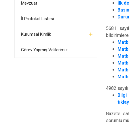
İlk d
Mevzuat
Basın
Durum
İl Protokol Listesi
5681 sayı
Kurumsal Kimlik
bildirimler
Matba
Matba
Görev Yapmış Valilerimiz
Matba
Matba
Matba
Matba
4982 sayılı
Bilg
tıklay
Gazete sah
sorumlu müd