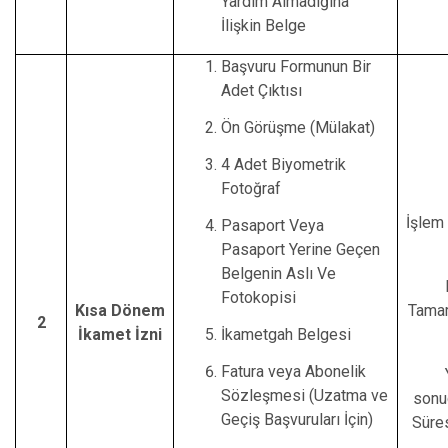
Yardım Almadığına
İlişkin Belge
Başvuru Formunun Bir
Adet Çıktısı
Ön Görüşme (Mülakat)
4 Adet Biyometrik
Fotoğraf
İşlem 
Pasaport Veya
Pasaport Yerine Geçen
Belgenin Aslı Ve
Fotokopisi
Kısa Dönem
Tamam
2
İkamet İzni
İkametgah Belgesi
Fatura veya Abonelik
Sözleşmesi (Uzatma ve
sonu
Geçiş Başvuruları İçin)
Süres