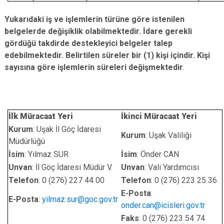
Yukarıdaki iş ve işlemlerin türüne göre istenilen
belgelerde değişiklik olabilmektedir. İdare gerekli
gördüğü takdirde destekleyici belgeler talep
edebilmektedir. Belirtilen süreler bir (1) kişi içindir. Kişi
sayısına göre işlemlerin süreleri değişmektedir
.
İlk Müracaat Yeri
İkinci Müracaat Yeri
Kurum
: Uşak İl Göç İdaresi
Kurum
: Uşak Valiliği
Müdürlüğü
İsim
: Yılmaz SUR
İsim
: Önder CAN
Unvan
: İl Göç İdaresi Müdür V.
Unvan
: Vali Yardımcısı
Telefon
: 0 (276) 227 44 00
Telefon
: 0 (276) 223 25 36
E-Posta
:
E-Posta
:
yilmaz.sur@goc.gov.tr
onder.can@icisleri.gov.tr
Faks
: 0 (276) 223 54 74