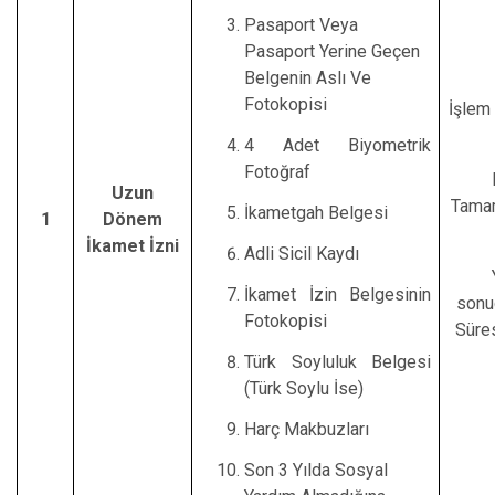
Pasaport Veya
Pasaport Yerine Geçen
Belgenin Aslı Ve
Fotokopisi
İşlem 
4 Adet Biyometrik
Fotoğraf
Uzun
Tamam
İkametgah Belgesi
1
Dönem
İkamet İzni
Adli Sicil Kaydı
İkamet İzin Belgesinin
sonu
Fotokopisi
Süres
Türk Soyluluk Belgesi
(Türk Soylu İse)
Harç Makbuzları
Son 3 Yılda Sosyal