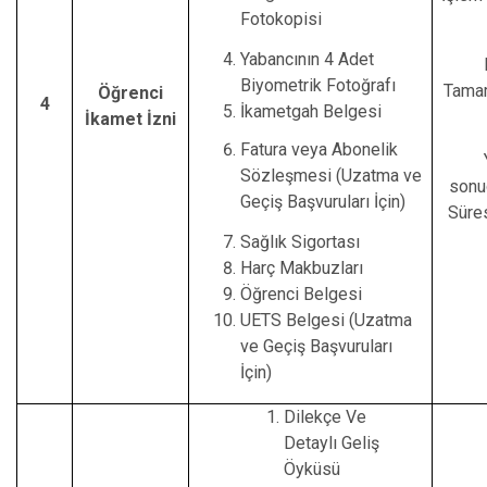
Fotokopisi
Yabancının 4 Adet
Biyometrik Fotoğrafı
Tamam
Öğrenci
4
İkametgah Belgesi
İkamet İzni
Fatura veya Abonelik
Sözleşmesi (Uzatma ve
sonu
Geçiş Başvuruları İçin)
Süres
Sağlık Sigortası
Harç Makbuzları
Öğrenci Belgesi
UETS Belgesi (Uzatma
ve Geçiş Başvuruları
İçin)
Dilekçe Ve
Detaylı Geliş
Öyküsü