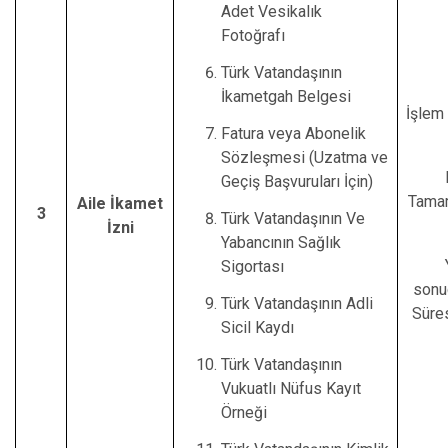
Adet Vesikalık
Fotoğrafı
Türk Vatandaşının
İkametgah Belgesi
İşlem 
Fatura veya Abonelik
Sözleşmesi (Uzatma ve
Geçiş Başvuruları İçin)
Tamam
Aile İkamet
3
Türk Vatandaşının Ve
İzni
Yabancının Sağlık
Sigortası
sonu
Türk Vatandaşının Adli
Süres
Sicil Kaydı
Türk Vatandaşının
Vukuatlı Nüfus Kayıt
Örneği