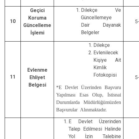
Dilekçe Ve
Geçici
Güncellemeye
Koruma
10
5
Dair Dayanak
Güncelleme
Belgeler
İşlemi
Dilekçe
Evlenilecek
Kişiye Ait
Kimlik
Evlenme
Fotokopisi
11
Ehliyet
5
Belgesi
*E Devlet Üzerinden Başvuru
Yapılması Esas Olup, İstisnai
Durumlarda Müdürlüğümüzden
Başvurular Alınmaktadır.
E Devlet Üzerinden
Talep Edilmesi Halinde
Yol İzin Talebine