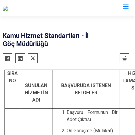
Valilikler
Kamu Hizmet Standartları - İl
Göç Müdürlüğü
SIRA
Hİ
NO
TAM
SUNULAN
BAŞVURUDA İSTENEN
S
HİZMETİN
BELGELER
ADI
Başvuru Formunun Bir
Adet Çıktısı
Ön Görüşme (Mülakat)