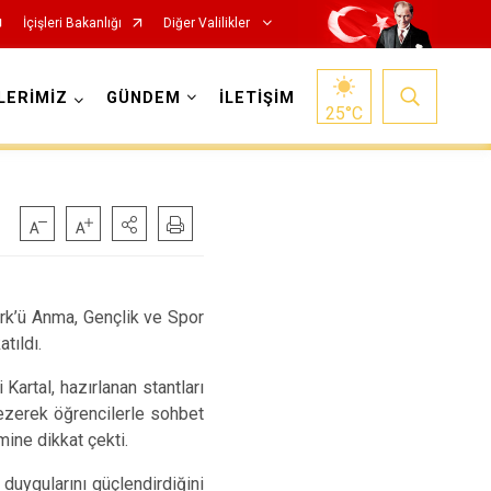
İçişleri Bakanlığı
Diğer Valilikler
LERİMİZ
GÜNDEM
İLETİŞİM
25
°C
ürk’ü Anma, Gençlik ve Spor
tıldı.
Kartal, hazırlanan stantları
 gezerek öğrencilerle sohbet
mine dikkat çekti.
duygularını güçlendirdiğini