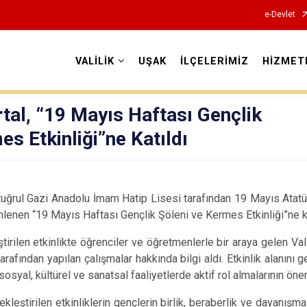
e-Devlet
VALİLİK
UŞAK
İLÇELERİMİZ
HİZMET
Valilikler
rtal, “19 Mayıs Haftası Gençlik
es Etkinliği”ne Katıldı
rtuğrul Gazi Anadolu İmam Hatip Lisesi tarafından 19 Mayıs Atat
nen “19 Mayıs Haftası Gençlik Şöleni ve Kermes Etkinliği”ne ka
rilen etkinlikte öğrenciler ve öğretmenlerle bir araya gelen Vali 
arafından yapılan çalışmalar hakkında bilgi aldı. Etkinlik alanını
sosyal, kültürel ve sanatsal faaliyetlerde aktif rol almalarının öne
eştirilen etkinliklerin gençlerin birlik, beraberlik ve dayanışma 